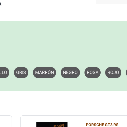
n.
LLO
GRIS
MARRÓN
NEGRO
ROSA
ROJO
PORSCHE GT3 RS