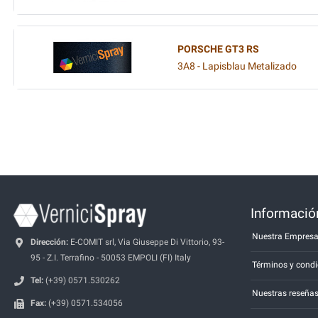
PORSCHE GT3 RS
3A8 - Lapisblau Metalizado
Información
Nuestra Empres
Dirección:
E-COMIT srl, Via Giuseppe Di Vittorio, 93-
95 - Z.I. Terrafino - 50053 EMPOLI (FI) Italy
Términos y condi
Tel:
(+39) 0571.530262
Nuestras reseña
Fax:
(+39) 0571.534056