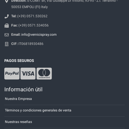
Dirección:
E-COMIT srl, Via Giuseppe Di Vittorio, 93-95 - Z.I. Terrafino -
50053 EMPOLI (FI) Italy
Tel:
(+39) 0571.530262
Fax:
(+39) 0571.534056
Email:
info@vernicispray.com
CIF:
IT06818930486
PAGOS SEGUROS
Información útil
Nuestra Empresa
Términos y condiciones generales de venta
Nuestras reseñas