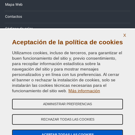
Mapa Web
Contactos
Códigos de color
X
Política de Privacidad - RGPD
Aceptación de la política de cookies
Utilizamos cookies, incluso de terceros, para garantizar el
buen funcionamiento del sitio y, previo consentimiento,
para recopilar información estadística sobre la
navegación del sitio y para mostrar mensajes
Copyright © 2014 - 2026. All Rights Reserved.
personalizados y en línea con tus preferencias. Al cerrar
Visitantes En Línea: 311
el banner o rechazar la instalación de cookies, solo se
instalarán las cookies técnicas necesarias para el
Credits:
E-COMIT
funcionamiento del sitio web.
Más información
SÍguenos en nuestras redes sociales
ADMINISTRAR PREFERENCIAS
RECHAZAR TODAS LAS COOKIES
ACEPTAR TODAS LAS COOKIES