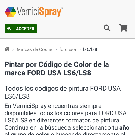
C
ACCEDER
Marcas de Coche
ford usa
ls6/ls8
Pintar por Código de Color de la
marca FORD USA LS6/LS8
Todos los códigos de pintura FORD USA
LS6/LS8
En VerniciSpray encuentras siempre
disponibiles todos los colores para FORD USA
LS6/LS8 en diferentes formatos de pintura.
Continua en la búsqueda seleccionando tu
año
,
el
grupo de color
o buscando directamente el