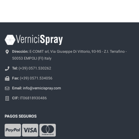
Dirección:
E-COMIT srl, Via Giuseppe Di Vittorio, 93-95 - Z.I. Terrafino -
50053 EMPOLI (FI) Italy
Tel:
(+39) 0571.530262
Fax:
(+39) 0571.534056
Email:
info@vernicispray.com
CIF:
IT06818930486
PAGOS SEGUROS