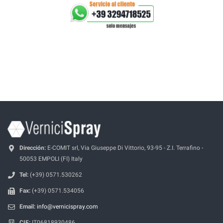
Dirección:
E-COMIT srl, Via Giuseppe Di Vittorio, 93-95 - Z.I. Terrafino -
50053 EMPOLI (FI) Italy
Tel:
(+39) 0571.530262
Fax:
(+39) 0571.534056
Email:
info@vernicispray.com
CIF:
IT06818930486