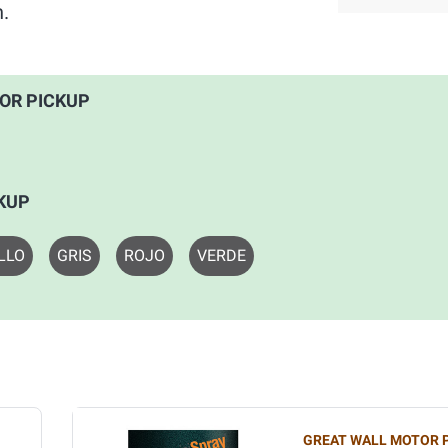
n.
OTOR PICKUP
CKUP
LLO
GRIS
ROJO
VERDE
GREAT WALL MOTOR 