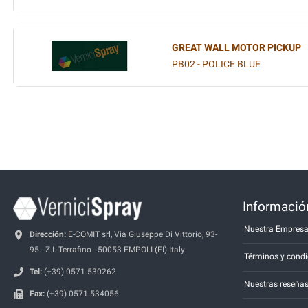
GREAT WALL MOTOR PICKUP
PB02 - POLICE BLUE
Información
Nuestra Empres
Dirección:
E-COMIT srl, Via Giuseppe Di Vittorio, 93-
95 - Z.I. Terrafino - 50053 EMPOLI (FI) Italy
Términos y condi
Tel:
(+39) 0571.530262
Nuestras reseña
Fax:
(+39) 0571.534056