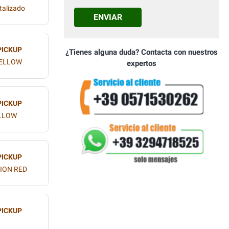
talizado
ENVIAR
PICKUP
¿Tienes alguna duda? Contacta con nuestros
YELLOW
expertos
PICKUP
ELLOW
PICKUP
TION RED
PICKUP