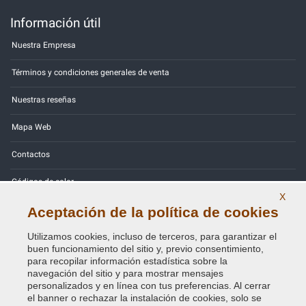
Información útil
Nuestra Empresa
Términos y condiciones generales de venta
Nuestras reseñas
Mapa Web
Contactos
Códigos de color
X
Política de Privacidad - RGPD
Aceptación de la política de cookies
Utilizamos cookies, incluso de terceros, para garantizar el
buen funcionamiento del sitio y, previo consentimiento,
para recopilar información estadística sobre la
navegación del sitio y para mostrar mensajes
Copyright © 2014 - 2026. All Rights Reserved.
personalizados y en línea con tus preferencias. Al cerrar
Visitantes En Línea: 421
el banner o rechazar la instalación de cookies, solo se