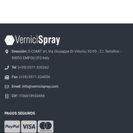
Dirección:
E-COMIT srl, Via Giuseppe Di Vittorio, 93-95 - Z.I. Terrafino -
50053 EMPOLI (FI) Italy
Tel:
(+39) 0571.530262
Fax:
(+39) 0571.534056
Email:
info@vernicispray.com
CIF:
IT06818930486
PAGOS SEGUROS