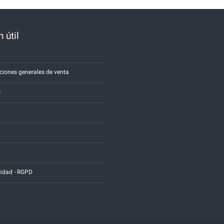
 útil
a
ciones generales de venta
s
cidad - RGPD