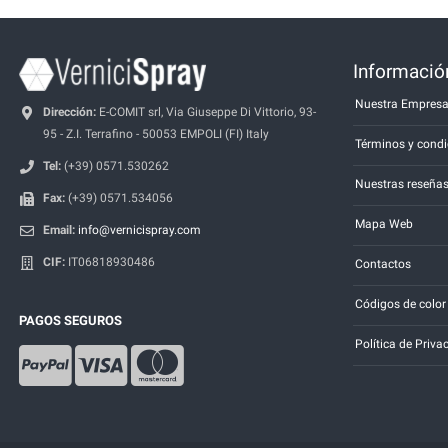
Información
Nuestra Empres
Dirección:
E-COMIT srl, Via Giuseppe Di Vittorio, 93-
95 - Z.I. Terrafino - 50053 EMPOLI (FI) Italy
Términos y condi
Tel:
(+39) 0571.530262
Nuestras reseña
Fax:
(+39) 0571.534056
Mapa Web
Email:
info@vernicispray.com
CIF:
IT06818930486
Contactos
Códigos de color
PAGOS SEGUROS
Política de Priva