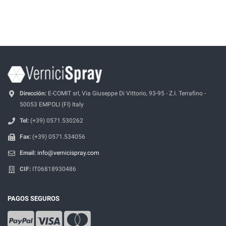
Dirección:
E-COMIT srl, Via Giuseppe Di Vittorio, 93-95 - Z.I. Terrafino -
50053 EMPOLI (FI) Italy
Tel:
(+39) 0571.530262
Fax:
(+39) 0571.534056
Email:
info@vernicispray.com
CIF:
IT06818930486
PAGOS SEGUROS