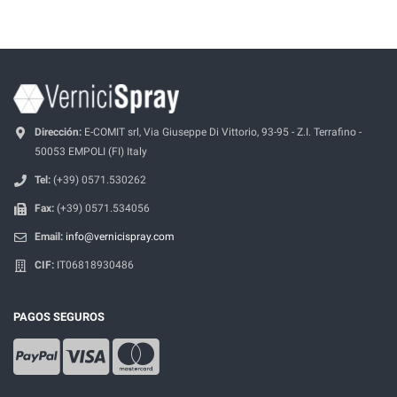
Dirección:
E-COMIT srl, Via Giuseppe Di Vittorio, 93-95 - Z.I. Terrafino -
50053 EMPOLI (FI) Italy
Tel:
(+39) 0571.530262
Fax:
(+39) 0571.534056
Email:
info@vernicispray.com
CIF:
IT06818930486
PAGOS SEGUROS