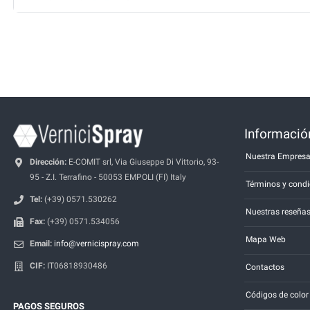
Información
Nuestra Empres
Dirección:
E-COMIT srl, Via Giuseppe Di Vittorio, 93-
95 - Z.I. Terrafino - 50053 EMPOLI (FI) Italy
Términos y condi
Tel:
(+39) 0571.530262
Nuestras reseña
Fax:
(+39) 0571.534056
Mapa Web
Email:
info@vernicispray.com
CIF:
IT06818930486
Contactos
Códigos de color
PAGOS SEGUROS