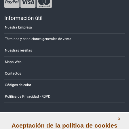
Información útil
Nuestra Empresa
Términos y condiciones generales de venta
Nuestras reseñas
Mapa Web
Contactos
Códigos de color
Política de Privacidad - RGPD
X
Copyright © 2014 - 2026. All Rights Reserved.
Aceptación de la política de cookies
Visitantes En Línea: 331