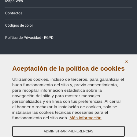
Mapa Web
Contactos
Códigos de color
Política de Privacidad - RGPD
X
Copyright © 2014 - 2026. All Rights Reserved.
Aceptación de la política de cookies
Visitantes En Línea: 375
Utilizamos cookies, incluso de terceros, para garantizar el
buen funcionamiento del sitio y, previo consentimiento,
Credits:
E-COMIT
para recopilar información estadística sobre la
navegación del sitio y para mostrar mensajes
SÍguenos en nuestras redes sociales
personalizados y en línea con tus preferencias. Al cerrar
el banner o rechazar la instalación de cookies, solo se
instalarán las cookies técnicas necesarias para el
funcionamiento del sitio web.
Más información
ADMINISTRAR PREFERENCIAS