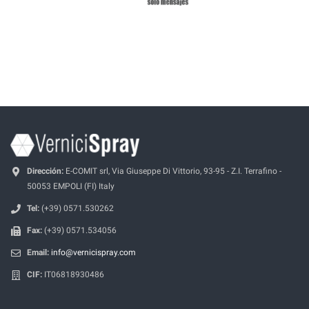
Dirección:
E-COMIT srl, Via Giuseppe Di Vittorio, 93-95 - Z.I. Terrafino -
50053 EMPOLI (FI) Italy
Tel:
(+39) 0571.530262
Fax:
(+39) 0571.534056
Email:
info@vernicispray.com
CIF:
IT06818930486