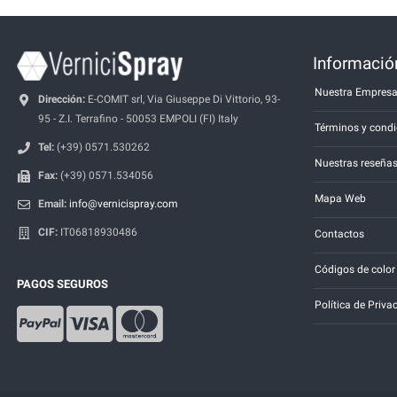
Información
Nuestra Empres
Dirección:
E-COMIT srl, Via Giuseppe Di Vittorio, 93-
95 - Z.I. Terrafino - 50053 EMPOLI (FI) Italy
Términos y condi
Tel:
(+39) 0571.530262
Nuestras reseña
Fax:
(+39) 0571.534056
Mapa Web
Email:
info@vernicispray.com
CIF:
IT06818930486
Contactos
Códigos de color
PAGOS SEGUROS
Política de Priva