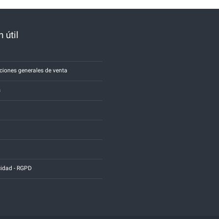
 útil
a
ciones generales de venta
s
cidad - RGPD