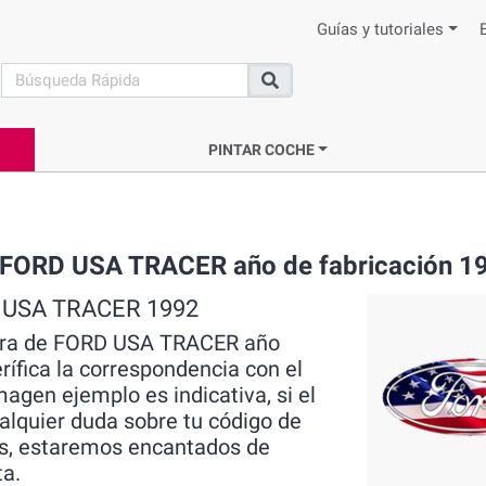
Guías y tutoriales
search
Buscar
PINTAR COCHE
ca FORD USA TRACER año de fabricación 1
RD USA TRACER 1992
ntura de FORD USA TRACER año
verífica la correspondencia con el
magen ejemplo es indicativa, si el
ualquier duda sobre tu código de
os, estaremos encantados de
ta.