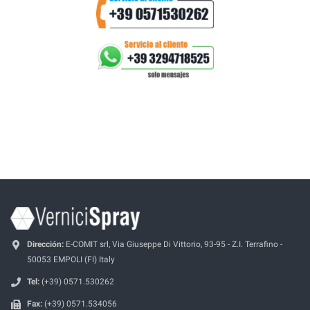
Dirección:
E-COMIT srl, Via Giuseppe Di Vittorio, 93-95 - Z.I. Terrafino -
50053 EMPOLI (FI) Italy
Tel:
(+39) 0571.530262
Fax:
(+39) 0571.534056