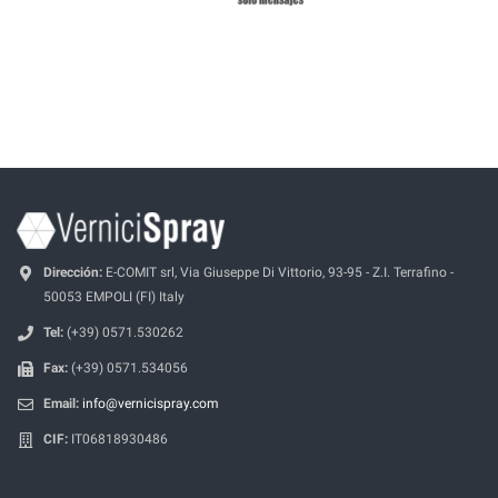
Dirección:
E-COMIT srl, Via Giuseppe Di Vittorio, 93-95 - Z.I. Terrafino -
50053 EMPOLI (FI) Italy
Tel:
(+39) 0571.530262
Fax:
(+39) 0571.534056
Email:
info@vernicispray.com
CIF:
IT06818930486