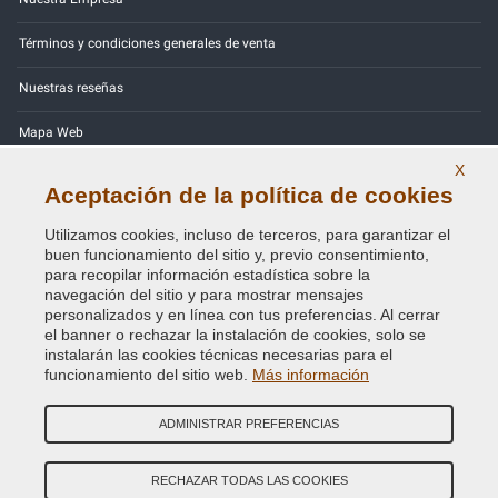
Términos y condiciones generales de venta
Nuestras reseñas
Mapa Web
X
Contactos
Aceptación de la política de cookies
Códigos de color
Utilizamos cookies, incluso de terceros, para garantizar el
buen funcionamiento del sitio y, previo consentimiento,
Política de Privacidad - RGPD
para recopilar información estadística sobre la
navegación del sitio y para mostrar mensajes
personalizados y en línea con tus preferencias. Al cerrar
el banner o rechazar la instalación de cookies, solo se
instalarán las cookies técnicas necesarias para el
Copyright © 2014 - 2026. All Rights Reserved.
funcionamiento del sitio web.
Más información
Visitantes En Línea: 369
ADMINISTRAR PREFERENCIAS
Credits:
E-COMIT
SÍguenos en nuestras redes sociales
RECHAZAR TODAS LAS COOKIES