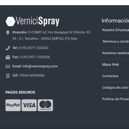
Información
Nuestra Empres
Dirección:
E-COMIT srl, Via Giuseppe Di Vittorio, 93-
95 - Z.I. Terrafino - 50053 EMPOLI (FI) Italy
Términos y condi
Tel:
(+39) 0571.530262
Nuestras reseña
Fax:
(+39) 0571.534056
Mapa Web
Email:
info@vernicispray.com
CIF:
IT06818930486
Contactos
Códigos de color
PAGOS SEGUROS
Política de Priva