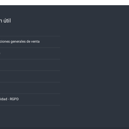
 útil
a
ciones generales de venta
s
cidad - RGPD