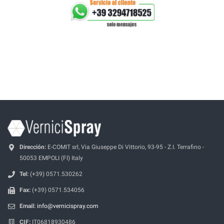
Dirección:
E-COMIT srl, Via Giuseppe Di Vittorio, 93-95 - Z.I. Terrafino -
50053 EMPOLI (FI) Italy
Tel:
(+39) 0571.530262
Fax:
(+39) 0571.534056
Email:
info@vernicispray.com
CIF:
IT06818930486