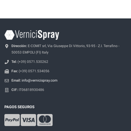
Dirección:
E-COMIT srl, Via Giuseppe Di Vittorio, 93-95 - Z.I. Terrafino -
50053 EMPOLI (FI) Italy
Tel:
(+39) 0571.530262
Fax:
(+39) 0571.534056
Email:
info@vernicispray.com
CIF:
IT06818930486
PAGOS SEGUROS