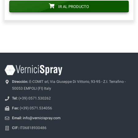
IR AL PRODUCTO
Dirección:
E-COMIT srl, Via Giuseppe Di Vittorio, 93-95 - Z.I. Terrafino -
50053 EMPOLI (FI) Italy
Tel:
(+39) 0571.530262
Fax:
(+39) 0571.534056
Email:
info@vernicispray.com
CIF:
IT06818930486