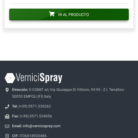
IR AL PRODUCTO
Dirección:
E-COMIT srl, Via Giuseppe Di Vittorio, 93-95 - Z.I. Terrafino -
50053 EMPOLI (FI) Italy
Tel:
(+39) 0571.530262
Fax:
(+39) 0571.534056
Email:
info@vernicispray.com
CIF:
IT06818930486