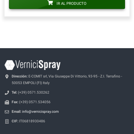
IR AL PRODUCTO
Dirección:
E-COMIT srl, Via Giuseppe Di Vittorio, 93-95 - Z.I. Terrafino -
50053 EMPOLI (FI) Italy
Tel:
(+39) 0571.530262
Fax:
(+39) 0571.534056
Email:
info@vernicispray.com
CIF:
IT06818930486