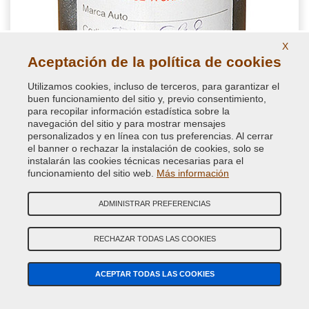
X
Aceptación de la política de cookies
Utilizamos cookies, incluso de terceros, para garantizar el
buen funcionamiento del sitio y, previo consentimiento,
para recopilar información estadística sobre la
navegación del sitio y para mostrar mensajes
personalizados y en línea con tus preferencias. Al cerrar
el banner o rechazar la instalación de cookies, solo se
instalarán las cookies técnicas necesarias para el
funcionamiento del sitio web.
Más información
ADMINISTRAR PREFERENCIAS
BVCD-FEU-3DTC
Frasco de vidrio FORD
RECHAZAR TODAS LAS COOKIES
EUROPA MONDEO 3DTCWWA Pintura
metalizada o perlada en frasco
ACEPTAR TODAS LAS COOKIES
Pintura retoque carrocería automóvil en frasco de todas las
marcas, color original