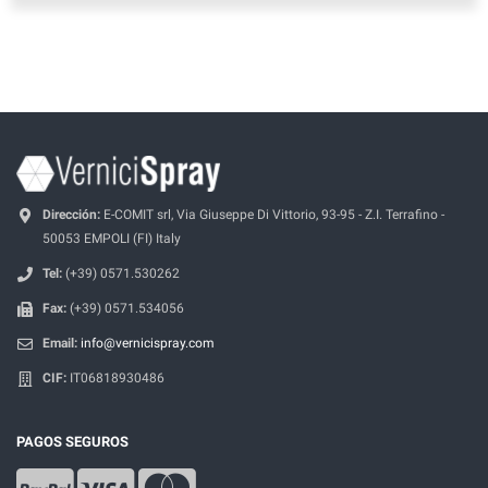
Dirección:
E-COMIT srl, Via Giuseppe Di Vittorio, 93-95 - Z.I. Terrafino -
50053 EMPOLI (FI) Italy
Tel:
(+39) 0571.530262
Fax:
(+39) 0571.534056
Email:
info@vernicispray.com
CIF:
IT06818930486
PAGOS SEGUROS