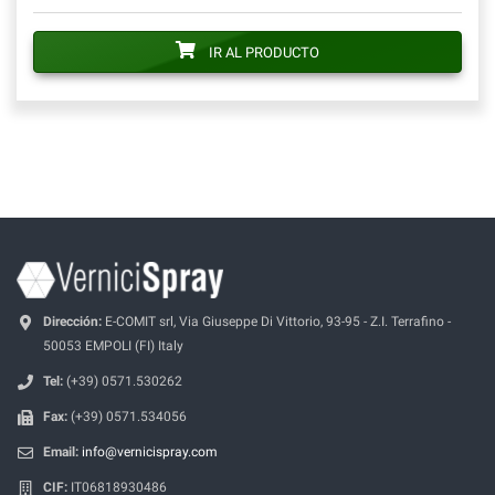
IR AL PRODUCTO
Dirección:
E-COMIT srl, Via Giuseppe Di Vittorio, 93-95 - Z.I. Terrafino -
50053 EMPOLI (FI) Italy
Tel:
(+39) 0571.530262
Fax:
(+39) 0571.534056
Email:
info@vernicispray.com
CIF:
IT06818930486