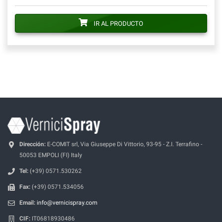
IR AL PRODUCTO
Dirección:
E-COMIT srl, Via Giuseppe Di Vittorio, 93-95 - Z.I. Terrafino -
50053 EMPOLI (FI) Italy
Tel:
(+39) 0571.530262
Fax:
(+39) 0571.534056
Email:
info@vernicispray.com
CIF:
IT06818930486