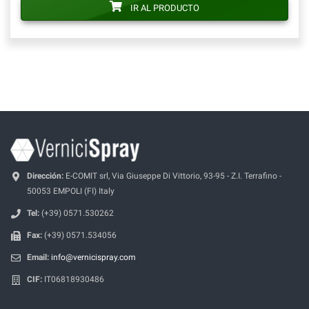
IR AL PRODUCTO
Dirección:
E-COMIT srl, Via Giuseppe Di Vittorio, 93-95 - Z.I. Terrafino -
50053 EMPOLI (FI) Italy
Tel:
(+39) 0571.530262
Fax:
(+39) 0571.534056
Email:
info@vernicispray.com
CIF:
IT06818930486