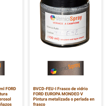
 ml FORD
BVCD-FEU-I
Frasco de vidrio
tura
FORD EUROPA MONDEO V
erosol
Pintura metalizada o perlada en
añazos
frasco