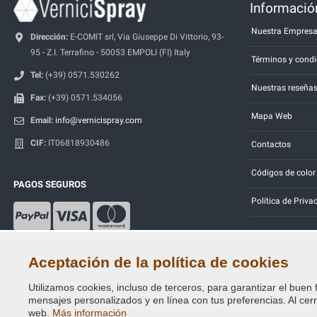
Información
Nuestra Empres
Dirección:
E-COMIT srl, Via Giuseppe Di Vittorio, 93-
95 - Z.I. Terrafino - 50053 EMPOLI (FI) Italy
Términos y condi
Tel:
(+39) 0571.530262
Nuestras reseña
Fax:
(+39) 0571.534056
Mapa Web
Email:
info@vernicispray.com
CIF:
IT06818930486
Contactos
Códigos de color
PAGOS SEGUROS
Política de Priva
Aceptación de la política de cookies
Utilizamos cookies, incluso de terceros, para garantizar el buen 
Copyright © 2014 - 2026. All Rights Reserved.
mensajes personalizados y en línea con tus preferencias. Al cerra
Visitantes En Línea: 485
web.
Más información