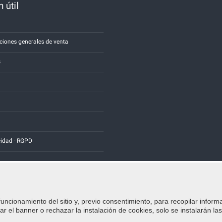
 útil
a
ciones generales de venta
s
cidad - RGPD
funcionamiento del sitio y, previo consentimiento, para recopilar inform
Credits:
E-COMIT
r el banner o rechazar la instalación de cookies, solo se instalarán la