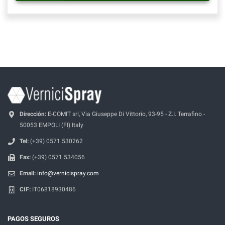
Dirección:
E-COMIT srl, Via Giuseppe Di Vittorio, 93-95 - Z.I. Terrafino -
50053 EMPOLI (FI) Italy
Tel:
(+39) 0571.530262
Fax:
(+39) 0571.534056
Email:
info@vernicispray.com
CIF:
IT06818930486
PAGOS SEGUROS