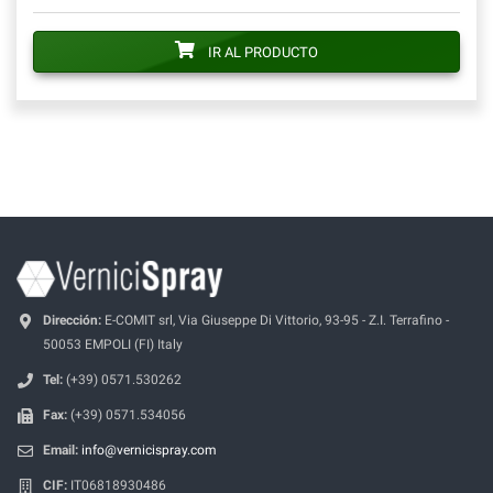
IR AL PRODUCTO
Dirección:
E-COMIT srl, Via Giuseppe Di Vittorio, 93-95 - Z.I. Terrafino -
50053 EMPOLI (FI) Italy
Tel:
(+39) 0571.530262
Fax:
(+39) 0571.534056
Email:
info@vernicispray.com
CIF:
IT06818930486