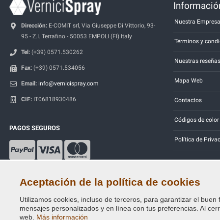
Información
Nuestra Empres
Dirección:
E-COMIT srl, Via Giuseppe Di Vittorio, 93-
95 - Z.I. Terrafino - 50053 EMPOLI (FI) Italy
Términos y condi
Tel:
(+39) 0571.530262
Nuestras reseña
Fax:
(+39) 0571.534056
Mapa Web
Email:
info@vernicispray.com
CIF:
IT06818930486
Contactos
Códigos de color
PAGOS SEGUROS
Política de Priva
Aceptación de la política de cookies
Utilizamos cookies, incluso de terceros, para garantizar el buen 
Copyright © 2014 - 2026. All Rights Reserved.
mensajes personalizados y en línea con tus preferencias. Al cerra
Visitantes En Línea: 433
web.
Más información