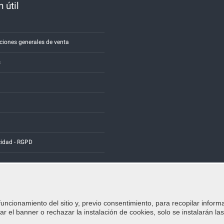
 útil
a
ciones generales de venta
s
cidad - RGPD
funcionamiento del sitio y, previo consentimiento, para recopilar inform
Credits:
E-COMIT
r el banner o rechazar la instalación de cookies, solo se instalarán la