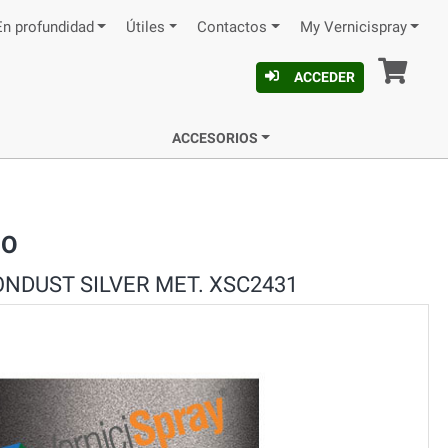
En profundidad
Útiles
Contactos
My Vernicispray
Ces
ACCEDER
ACCESORIOS
EO
NDUST SILVER MET. XSC2431