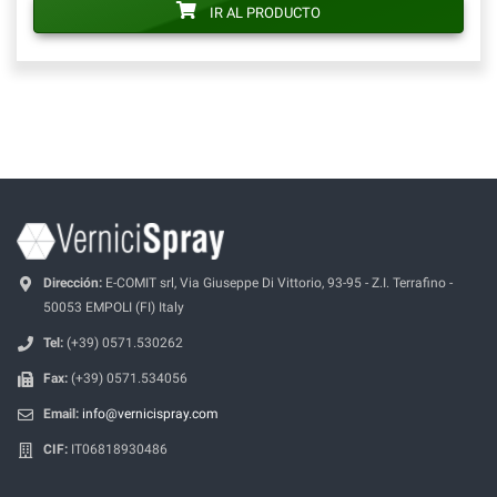
IR AL PRODUCTO
Dirección:
E-COMIT srl, Via Giuseppe Di Vittorio, 93-95 - Z.I. Terrafino -
50053 EMPOLI (FI) Italy
Tel:
(+39) 0571.530262
Fax:
(+39) 0571.534056
Email:
info@vernicispray.com
CIF:
IT06818930486