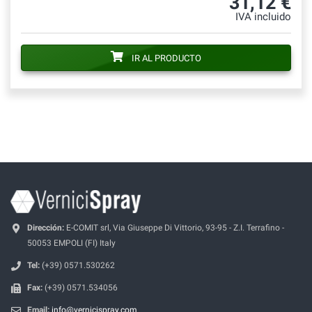
31,12 €
IVA incluido
IR AL PRODUCTO
Dirección:
E-COMIT srl, Via Giuseppe Di Vittorio, 93-95 - Z.I. Terrafino -
50053 EMPOLI (FI) Italy
Tel:
(+39) 0571.530262
Fax:
(+39) 0571.534056
Email:
info@vernicispray.com