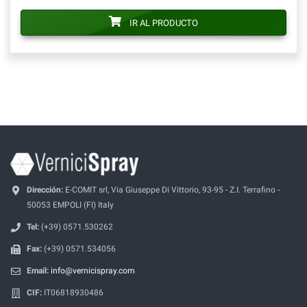
IR AL PRODUCTO
Dirección:
E-COMIT srl, Via Giuseppe Di Vittorio, 93-95 - Z.I. Terrafino -
50053 EMPOLI (FI) Italy
Tel:
(+39) 0571.530262
Fax:
(+39) 0571.534056
Email:
info@vernicispray.com
CIF:
IT06818930486