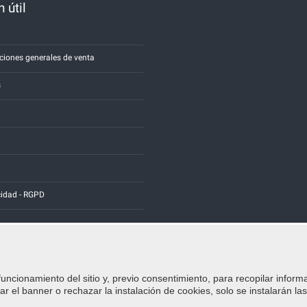
 útil
a
ciones generales de venta
s
cidad - RGPD
funcionamiento del sitio y, previo consentimiento, para recopilar inform
Credits:
E-COMIT
r el banner o rechazar la instalación de cookies, solo se instalarán la