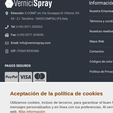
Información
Nuestra Empres
Dirección:
E-COMIT srl, Via Giuseppe Di Vittorio, 93-
95 - Z.I. Terrafino - 50053 EMPOLI (FI) Italy
Términos y condi
Tel:
(+39) 0571.530262
Nuestras reseña
Fax:
(+39) 0571.534056
Mapa Web
Email:
info@vernicispray.com
CIF:
IT06818930486
Contactos
Códigos de color
PAGOS SEGUROS
Política de Priva
Aceptación de la política de cookies
Utilizamos cookies, incluso de terceros, para garantizar el buen 
Copyright © 2014 - 2026. All Rights Reserved.
mensajes personalizados y en línea con tus preferencias. Al cerra
Visitantes En Línea: 341
web.
Más información