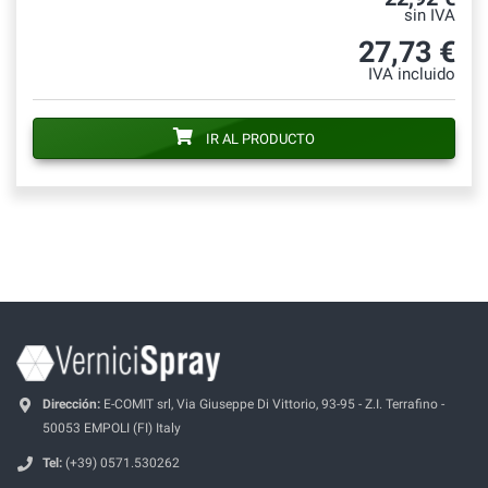
sin IVA
27,73 €
IVA incluido
IR AL PRODUCTO
Dirección:
E-COMIT srl, Via Giuseppe Di Vittorio, 93-95 - Z.I. Terrafino -
50053 EMPOLI (FI) Italy
Tel:
(+39) 0571.530262