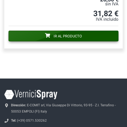
sin IVA
31,82 €
IVA incluido
IR AL PRODUCTO
Dirección:
E-COMIT srl, Via Giuseppe Di Vittorio, 93-95 - Z.I. Terrafino -
50053 EMPOLI (FI) Italy
Tel:
(+39) 0571.530262