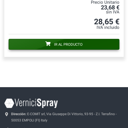
Precio Unitario
23,68 €
sin IVA
28,65 €
IVA incluido
IR AL PRODUCTO
Dirección:
E-COMIT srl, Via Giuseppe Di Vittorio, 93-95 - Z.I. Terrafino -
50053 EMPOLI (FI) Italy