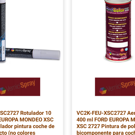
XSC2727
Rotulador 10
VC2K-FEU-XSC2727
Aer
 EUROPA MONDEO XSC
400 ml FORD EUROPA 
lador pintura coche de
XSC 2727 Pintura de po
ecto (no colores
bicomponente para coc