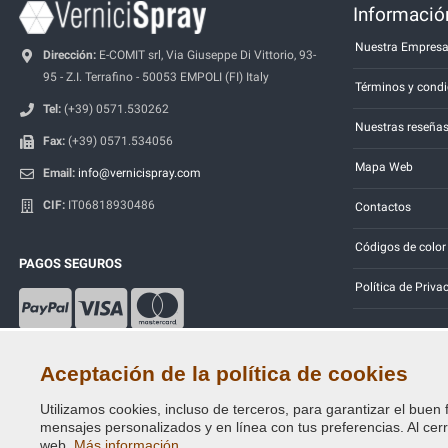
Información
Nuestra Empres
Dirección:
E-COMIT srl, Via Giuseppe Di Vittorio, 93-
95 - Z.I. Terrafino - 50053 EMPOLI (FI) Italy
Términos y condi
Tel:
(+39) 0571.530262
Nuestras reseña
Fax:
(+39) 0571.534056
Mapa Web
Email:
info@vernicispray.com
CIF:
IT06818930486
Contactos
Códigos de color
PAGOS SEGUROS
Política de Priva
Aceptación de la política de cookies
Utilizamos cookies, incluso de terceros, para garantizar el buen 
Copyright © 2014 - 2026. All Rights Reserved.
mensajes personalizados y en línea con tus preferencias. Al cerra
Visitantes En Línea: 256
web.
Más información