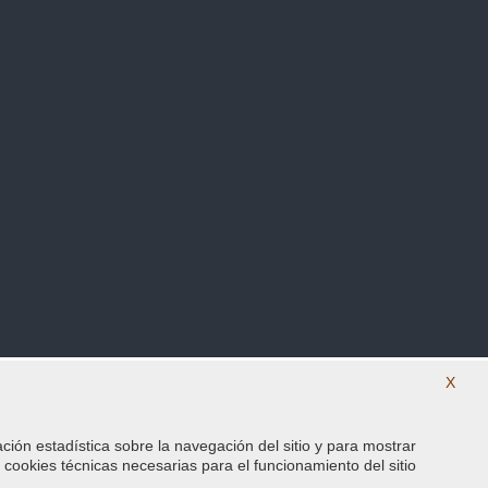
X
ación estadística sobre la navegación del sitio y para mostrar
SÍguenos en nuestras redes sociales
s cookies técnicas necesarias para el funcionamiento del sitio