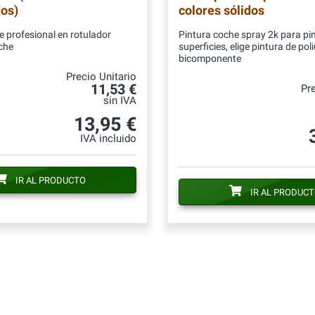
os)
colores sólidos
e profesional en rotulador
Pintura coche spray 2k para pi
che
superficies, elige pintura de pol
bicomponente
Precio Unitario
11,53 €
Pre
sin IVA
13,95 €
IVA incluido
IR AL PRODUCTO
IR AL PRODUC