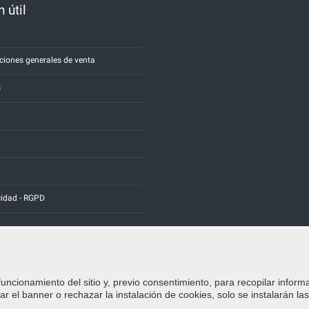
 útil
a
ciones generales de venta
s
cidad - RGPD
funcionamiento del sitio y, previo consentimiento, para recopilar inform
Credits:
E-COMIT
r el banner o rechazar la instalación de cookies, solo se instalarán la