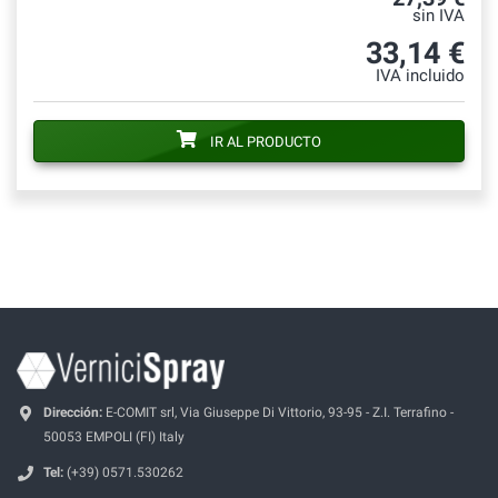
sin IVA
33,14 €
IVA incluido
IR AL PRODUCTO
Dirección:
E-COMIT srl, Via Giuseppe Di Vittorio, 93-95 - Z.I. Terrafino -
50053 EMPOLI (FI) Italy
Tel:
(+39) 0571.530262