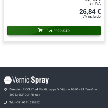
sin IVA
26,84 €
IVA incluido
IR AL PRODUCTO
Dirección:
E-COMIT srl, Via Giuseppe Di Vittorio, 93-95 - Z.I. Terrafino -
50053 EMPOLI (FI) Italy
Tel:
(+39) 0571.530262