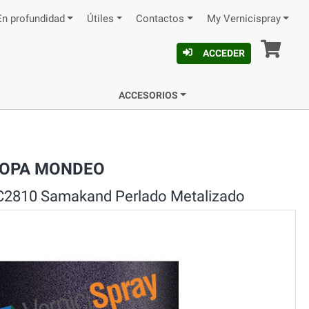
En profundidad
Útiles
Contactos
My Vernicispray
Ces
ACCEDER
ACCESORIOS
UROPA MONDEO
2810 Samakand Perlado Metalizado