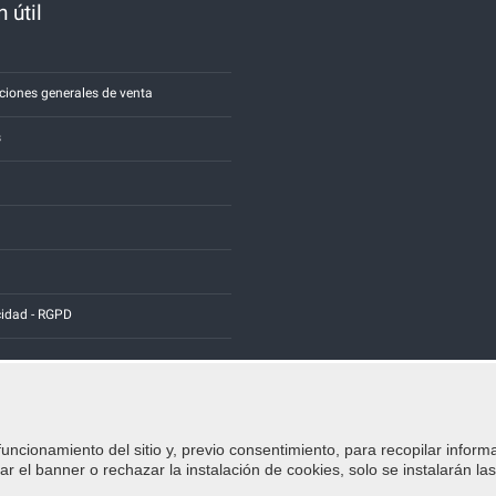
 útil
a
ciones generales de venta
s
cidad - RGPD
funcionamiento del sitio y, previo consentimiento, para recopilar inform
Credits:
E-COMIT
r el banner o rechazar la instalación de cookies, solo se instalarán la