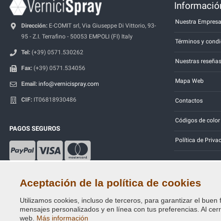
Información
Nuestra Empres
Dirección:
E-COMIT srl, Via Giuseppe Di Vittorio, 93-
95 - Z.I. Terrafino - 50053 EMPOLI (FI) Italy
Términos y condi
Tel:
(+39) 0571.530262
Nuestras reseña
Fax:
(+39) 0571.534056
Mapa Web
Email:
info@vernicispray.com
CIF:
IT06818930486
Contactos
Códigos de color
PAGOS SEGUROS
Política de Priva
Aceptación de la política de cookies
Utilizamos cookies, incluso de terceros, para garantizar el buen 
Copyright © 2014 - 2026. All Rights Reserved.
mensajes personalizados y en línea con tus preferencias. Al cerra
Visitantes En Línea: 458
web.
Más información