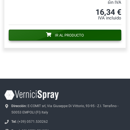
sin IVA
16,34 €
IVA incluido
IR AL PRODUCTO
Dirección:
E-COMIT srl, Via Giuseppe Di Vittorio, 93-95 - Z.I. Terrafino -
50053 EMPOLI (FI) Italy
Tel:
(+39) 0571.530262