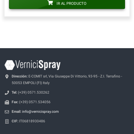
IR AL PRODUCTO
Dirección:
E-COMIT srl, Via Giuseppe Di Vittorio, 93-95 - Z.I. Terrafino -
50053 EMPOLI (FI) Italy
Tel:
(+39) 0571.530262
Fax:
(+39) 0571.534056
Email:
info@vernicispray.com
CIF:
IT06818930486