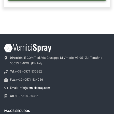
Dirección:
E-COMIT srl, Via Giuseppe Di Vittorio, 93-95 - Z.I. Terrafino -
50053 EMPOLI (FI) Italy
Tel:
(+39) 0571.530262
Fax:
(+39) 0571.534056
Email:
info@vernicispray.com
CIF:
IT06818930486
PAGOS SEGUROS