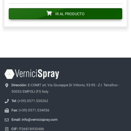
IR AL PRODUCTO
Dirección:
E-COMIT srl, Via Giuseppe Di Vittorio, 93-95 - Z.I. Terrafino -
50053 EMPOLI (FI) Italy
Tel:
(+39) 0571.530262
Fax:
(+39) 0571.534056
Email:
info@vernicispray.com
CIF:
IT06818930486