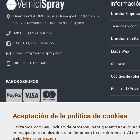
Información
Nuestra Empres
Dirección:
E-COMIT srl, Via Giuseppe Di Vittorio, 93-
95 - Z.I. Terrafino - 50053 EMPOLI (FI) Italy
Términos y condi
Tel:
(+39) 0571.530262
Nuestras reseña
Fax:
(+39) 0571.534056
Mapa Web
Email:
info@vernicispray.com
CIF:
IT06818930486
Contactos
Códigos de color
PAGOS SEGUROS
Política de Priva
Aceptación de la política de cookies
Utilizamos cookies, incluso de terceros, para garantizar el buen 
Copyright © 2014 - 2026. All Rights Reserved.
mensajes personalizados y en línea con tus preferencias. Al cerra
Visitantes En Línea: 683
web.
Más información