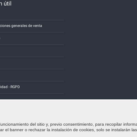
 útil
a
ciones generales de venta
s
cidad - RGPD
funcionamiento del sitio y, previo consentimiento, para recopilar inform
Credits:
E-COMIT
r el banner o rechazar la instalación de cookies, solo se instalarán la