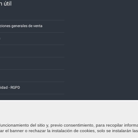
 útil
a
ciones generales de venta
s
cidad - RGPD
funcionamiento del sitio y, previo consentimiento, para recopilar inform
Credits:
E-COMIT
r el banner o rechazar la instalación de cookies, solo se instalarán la