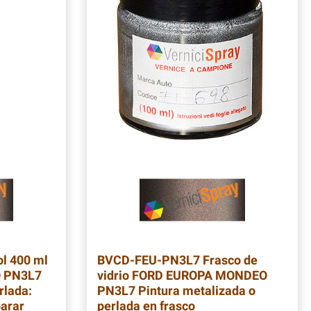
l 400 ml
BVCD-FEU-PN3L7
Frasco de
 PN3L7
vidrio FORD EUROPA MONDEO
rlada:
PN3L7 Pintura metalizada o
parar
perlada en frasco