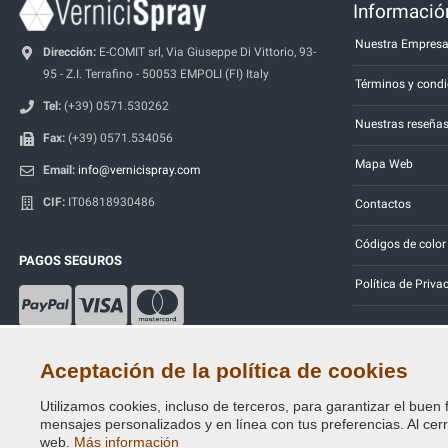
Información
Nuestra Empres
Dirección:
E-COMIT srl, Via Giuseppe Di Vittorio, 93-
95 - Z.I. Terrafino - 50053 EMPOLI (FI) Italy
Términos y condi
Tel:
(+39) 0571.530262
Nuestras reseña
Fax:
(+39) 0571.534056
Mapa Web
Email:
info@vernicispray.com
CIF:
IT06818930486
Contactos
Códigos de color
PAGOS SEGUROS
Política de Priva
Aceptación de la política de cookies
Utilizamos cookies, incluso de terceros, para garantizar el buen 
Copyright © 2014 - 2026. All Rights Reserved.
mensajes personalizados y en línea con tus preferencias. Al cerra
Visitantes En Línea: 424
web.
Más información