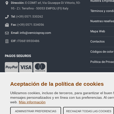
Nuestra Empres
Dirección:
E-COMIT srl, Via Giuseppe Di Vittorio, 93-
95 - Z.I. Terrafino - 50053 EMPOLI (FI) Italy
Términos y condi
Tel:
(+39) 0571.530262
Nuestras reseña
Fax:
(+39) 0571.534056
Mapa Web
Email:
info@vernicispray.com
CIF:
IT06818930486
Contactos
Códigos de color
PAGOS SEGUROS
Política de Priva
Aceptación de la política de cookies
Utilizamos cookies, incluso de terceros, para garantizar el buen 
Copyright © 2014 - 2026. All Rights Reserved.
mensajes personalizados y en línea con tus preferencias. Al cerra
Visitantes En Línea: 345
web.
Más información
ADMINISTRAR PREFERENCIAS
RECHAZAR TODAS LAS COOKIES