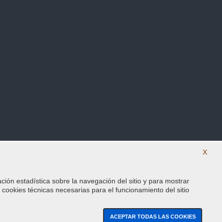
X
ación estadística sobre la navegación del sitio y para mostrar
SÍguenos en nuestras redes sociales
s cookies técnicas necesarias para el funcionamiento del sitio
ACEPTAR TODAS LAS COOKIES