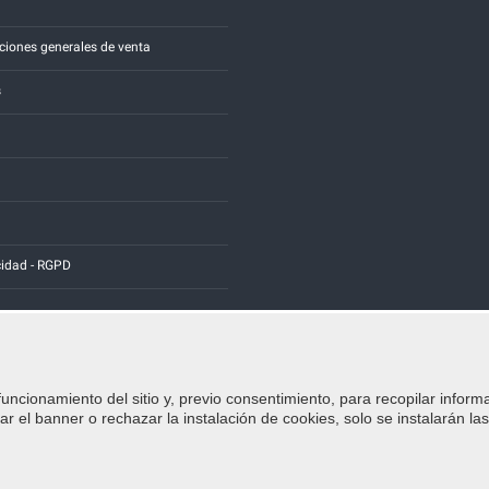
a
ciones generales de venta
s
cidad - RGPD
funcionamiento del sitio y, previo consentimiento, para recopilar inform
Credits:
E-COMIT
r el banner o rechazar la instalación de cookies, solo se instalarán la